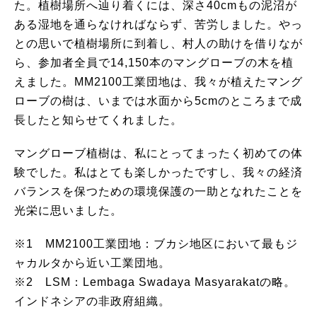
た。植樹場所へ辿り着くには、深さ40cmもの泥沼が
ある湿地を通らなければならず、苦労しました。やっ
との思いで植樹場所に到着し、村人の助けを借りなが
ら、参加者全員で14,150本のマングローブの木を植
えました。MM2100工業団地は、我々が植えたマング
ローブの樹は、いまでは水面から5cmのところまで成
長したと知らせてくれました。
マングローブ植樹は、私にとってまったく初めての体
験でした。私はとても楽しかったですし、我々の経済
バランスを保つための環境保護の一助となれたことを
光栄に思いました。
※1 MM2100工業団地：ブカシ地区において最もジ
ャカルタから近い工業団地。
※2 LSM：Lembaga Swadaya Masyarakatの略。
インドネシアの非政府組織。