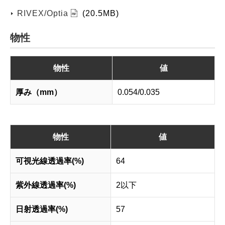
RIVEX/Optia
(20.5MB)
物性
物性
値
厚み（mm）
0.054/0.035
物性
値
可視光線透過率(%)
64
紫外線透過率(%)
2以下
日射透過率(%)
57