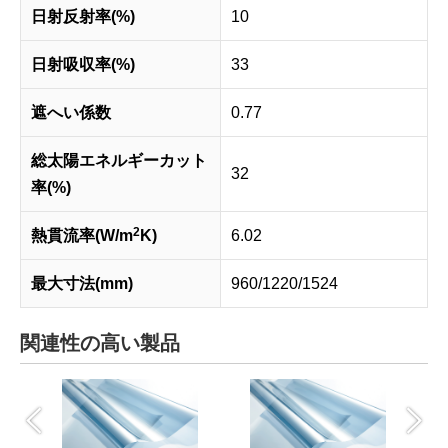
日射反射率(%)
10
日射吸収率(%)
33
遮へい係数
0.77
総太陽エネルギーカット
32
率(%)
2
熱貫流率(W/m
K)
6.02
最大寸法(mm)
960/1220/1524
関連性の高い製品