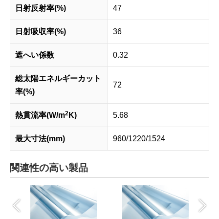
日射反射率(%)
47
日射吸収率(%)
36
遮へい係数
0.32
総太陽エネルギーカット
72
率(%)
2
熱貫流率(W/m
K)
5.68
最大寸法(mm)
960/1220/1524
関連性の高い製品