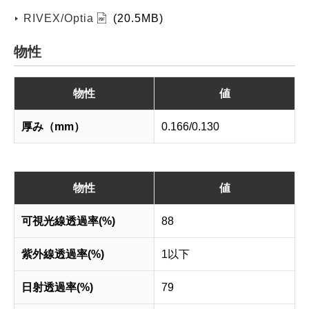
RIVEX/Optia
(20.5MB)
物性
物性
値
厚み（mm）
0.166/0.130
物性
値
可視光線透過率(%)
88
紫外線透過率(%)
1以下
日射透過率(%)
79