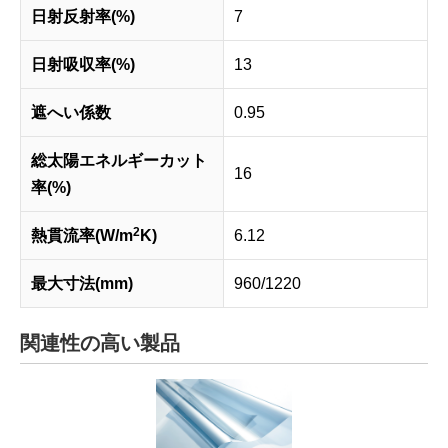
日射反射率(%)
7
日射吸収率(%)
13
遮へい係数
0.95
総太陽エネルギーカット
16
率(%)
2
熱貫流率(W/m
K)
6.12
最大寸法(mm)
960/1220
関連性の高い製品