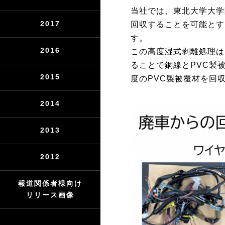
当社では、東北大学大学
2017
回収することを可能とす
す。
2016
この高度湿式剥離処理は
ることで銅線とPVC製
2015
度のPVC製被覆材を回
2014
2013
2012
報道関係者様向け
リリース画像