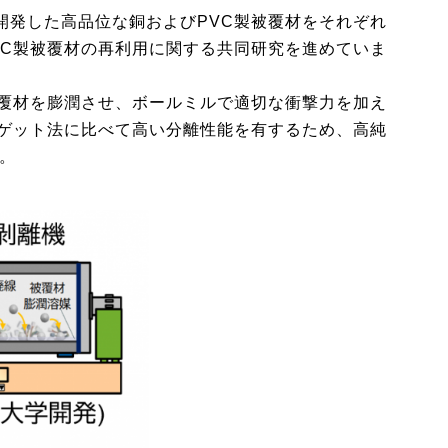
開発した高品位な銅およびPVC製被覆材をそれぞれ
VC製被覆材の再利用に関する共同研究を進めていま
被覆材を膨潤させ、ボールミルで適切な衝撃力を加え
ナゲット法に比べて高い分離性能を有するため、高純
。